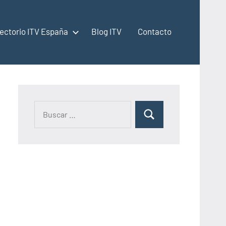
rectorio ITV España
Blog ITV
Contacto
Buscar:
Buscar