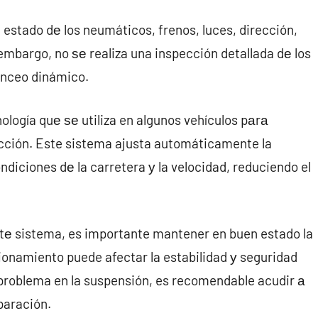
 estado dе los neumáticos, frenos, luces, dirección,
mbargo, no ѕе realiza una inspección detallada dе los
anceo dinámico.
ología quе ѕе utiliza en algunos vehículos pаrа
ducción. Este sistema ajusta automáticamente la
ndiciones dе la carretera у la velocidad, reduciendo el
stе sistema, es importante mantener en buen estado la
ionamiento puede afectar la estabilidad у seguridad
 problema en la suspensión, es recomendable acudir а
eparación.