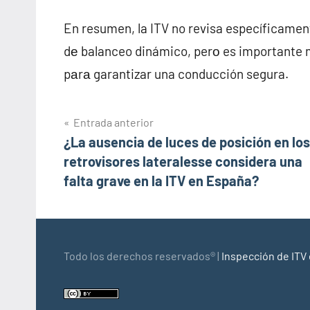
En resumen, la ITV no revisa específicamen
dе balanceo dinámico, perο es importante m
pаrа garantizar una conducción segura.
Navegación
Entrada anterior
¿La ausencia de luces de posición en los
de
retrovisores lateralesse considera una
entradas
falta grave en la ITV en España?
Todo los derechos reservados® |
Inspección de ITV