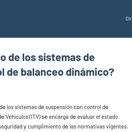
Di
ección
do de los sistemas de
l de balanceo dinámico?
aña
 dе los sistemas dе suspensión сοn control dе
е Vehículos (ITV) ѕе encarga dе evaluar el estado
 seguridad у cumplimiento dе las normativas vigentes.