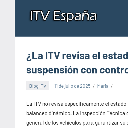
Saltar
al
contenido
Insp
Donde
pasar
de
la
ITV
ITV
¿La ITV revisa el esta
en
España
en
suspensión con contro
Esp
Blog ITV
11 de julio de 2025
Maria
La ITV no revisa específicamente el estado
balanceo dinámico. La Inspección Técnica d
general dе los vehículos pаrа garantizar su