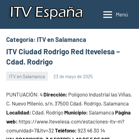
Saltar
al
Menú
Inspección
Donde
contenido
pasar
de
la
ITV
Categoría:
ITV en Salamanca
ITV
en
en
ITV Ciudad Rodrigo Red Itevelesa –
España
España
Cdad. Rodrigo
ITV en Salamanca
23 de mayo de 2025
Maria
PUNTUACIÓN: 4
Dirección:
Polígono Industrial las Viñas,
C. Nuevo Milenio, s/n, 37500 Cdad. Rodrigo, Salamanca
Localidad:
Cdad. Rodrigo
Municipio:
Salamanca
Página
web:
https://www.itevelesa.com/estaciones-itv-m?
comunidad=7&itv=32
Teléfono:
923 46 30 14