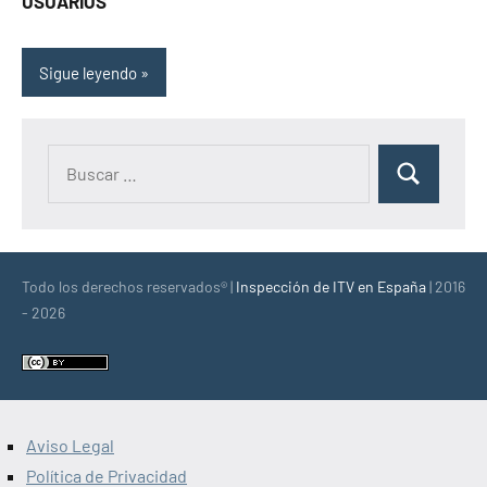
USUARIOS
Sigue leyendo
Buscar:
Buscar
Todo los derechos reservados® |
Inspección de ITV en España
| 2016
- 2026
Aviso Legal
Política de Privacidad