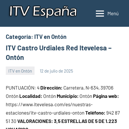
Saltar
al
Menú
Inspección
Donde
contenido
pasar
de
la
ITV
Categoría:
ITV en Ontón
ITV
en
en
ITV Castro Urdiales Red Itevelesa –
España
España
Ontón
ITV en Ontón
12 de julio de 2025
Maria
PUNTUACIÓN: 4
Dirección:
Carretera, N-634, 39706
Ontón
Localidad:
Ontón
Municipio:
Ontón
Página web:
https://www.itevelesa.com/es/nuestras-
estaciones/itv-castro-urdiales-onton
Teléfono:
942 87
51 30
VALORACIONES: 3,5 ESTRELLAS DE 5 DE 1.223