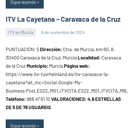
Sigue leyendo
ITV La Cayetana – Caravaca de la Cruz
ITV en Murcia
8 de noviembre de 2024
Maria
PUNTUACIÓN: 5
Dirección:
Ctra. de Murcia, km 60, 8,
30400 Caravaca de la Cruz, Murcia
Localidad:
Caravaca
de la Cruz
Municipio:
Murcia
Página web:
https://www.itv-tuvrheinland.es/itv-caravaca-la-
cayetana?wt_mc=Social.Google-My-
Business.Post.ES22_M01_ITVCITA.ES22_M01_ITVCITA_MB_
Teléfono:
968 47 61 10
VALORACIONES: 4,8 ESTRELLAS
DE 5 DE 78 USUARIOS
Sigue leyendo