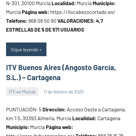
N-301, 30100 Murcia
Localidad:
Murcia
Municipio:
Murcia
Página web:
https://itvcabezocortado.es/
Teléfono:
968 06 50 90
VALORACIONES: 4,7
ESTRELLAS DE 5 DE 571 USUARIOS
Sigue leyendo
ITV Buenos Aires (Angosto García,
S.L.) – Cartagena
ITV en Murcia
11 de febrero de 2025
Maria
PUNTUACIÓN: 5
Dirección:
Acceso Oeste a Cartagena,
km 7.5, 30393 Almería, Murcia
Localidad:
Cartagena
Municipio:
Murcia
Página web:
http://www.itvbuenosaires.es/
Teléfono:
868 78 15 78