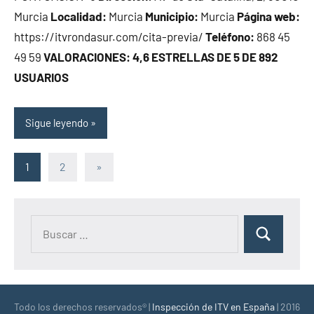
Murcia
Localidad:
Murcia
Municipio:
Murcia
Página web:
https://itvrondasur.com/cita-previa/
Teléfono:
868 45
49 59
VALORACIONES: 4,6 ESTRELLAS DE 5 DE 892
USUARIOS
Sigue leyendo
Paginación
Siguientes
1
2
»
entradas
de
entradas
Buscar:
Buscar
Todo los derechos reservados® |
Inspección de ITV en España
| 2016