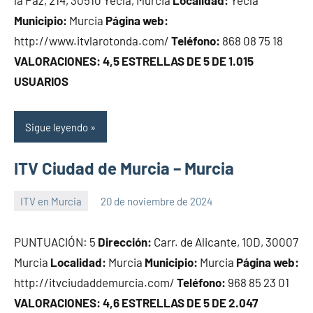
la Paz, 214, 30510 Yecla, Murcia
Localidad:
Yecla
Municipio:
Murcia
Página web:
http://www.itvlarotonda.com/
Teléfono:
868 08 75 18
VALORACIONES: 4,5 ESTRELLAS DE 5 DE 1.015
USUARIOS
Sigue leyendo
ITV Ciudad de Murcia – Murcia
ITV en Murcia
20 de noviembre de 2024
Maria
PUNTUACIÓN: 5
Dirección:
Carr. de Alicante, 10D, 30007
Murcia
Localidad:
Murcia
Municipio:
Murcia
Página web:
http://itvciudaddemurcia.com/
Teléfono:
968 85 23 01
VALORACIONES: 4,6 ESTRELLAS DE 5 DE 2.047