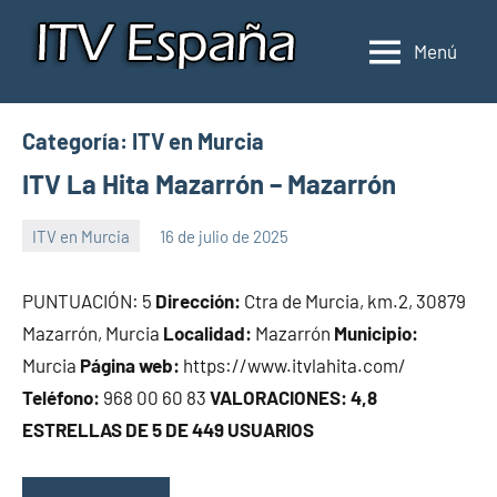
Saltar
al
Menú
Inspección
Donde
contenido
pasar
de
la
ITV
Categoría:
ITV en Murcia
ITV
en
en
ITV La Hita Mazarrón – Mazarrón
España
España
ITV en Murcia
16 de julio de 2025
Maria
PUNTUACIÓN: 5
Dirección:
Ctra de Murcia, km.2, 30879
Mazarrón, Murcia
Localidad:
Mazarrón
Municipio:
Murcia
Página web:
https://www.itvlahita.com/
Teléfono:
968 00 60 83
VALORACIONES: 4,8
ESTRELLAS DE 5 DE 449 USUARIOS