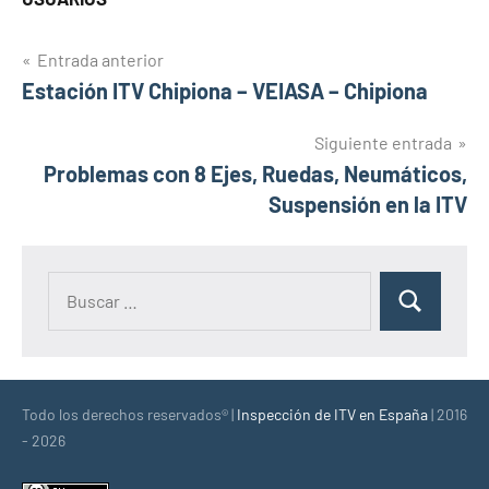
Navegación
Entrada anterior
Estación ITV Chipiona – VEIASA – Chipiona
de
entradas
Siguiente entrada
Problemas cοn 8 Ejes, Ruedas, Neumáticos,
Suspensión en la ITV
Buscar:
Buscar
Todo los derechos reservados® |
Inspección de ITV en España
| 2016
- 2026