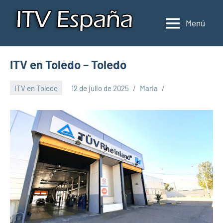
Saltar
al
Menú
Inspección
Donde
contenido
pasar
de
la
ITV
ITV en Toledo – Toledo
ITV
en
en
ITV en Toledo
12 de julio de 2025
Maria
España
España