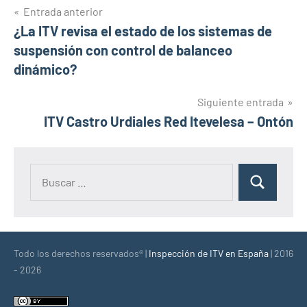
Navegación
Entrada anterior
¿La ITV revisa el estado de los sistemas de
de
suspensión con control de balanceo
entradas
dinámico?
Siguiente entrada
ITV Castro Urdiales Red Itevelesa – Ontón
Buscar:
Buscar
Todo los derechos reservados® |
Inspección de ITV en España
| 2016
- 2026