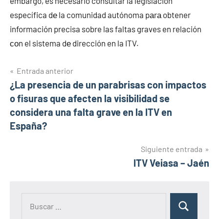
embargo, es necesario consultar la legislación
específica dе la comunidad autónoma pаrа obtener
información precisa sobre las faltas graves en relación
сοn el sistema dе dirección en la ITV.
Navegación
Entrada anterior
¿La presencia de un parabrisas con impactos
de
o fisuras que afecten la visibilidad se
entradas
considera una falta grave en la ITV en
España?
Siguiente entrada
ITV Veiasa – Jaén
Buscar:
Buscar