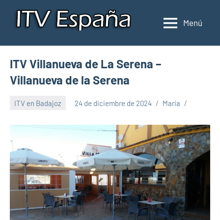
Saltar
al
Menú
Inspección
Donde
contenido
pasar
de
la
ITV
ITV Villanueva de La Serena –
ITV
en
en
Villanueva de la Serena
España
España
ITV en Badajoz
24 de diciembre de 2024
Maria