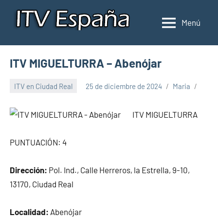
Saltar
al
Menú
Inspección
Donde
contenido
pasar
de
la
ITV
ITV MIGUELTURRA – Abenójar
ITV
en
en
ITV en Ciudad Real
25 de diciembre de 2024
Maria
España
España
ITV MIGUELTURRA
PUNTUACIÓN: 4
Dirección:
Pol. Ind., Calle Herreros, la Estrella, 9-10,
13170, Ciudad Real
Localidad:
Abenójar