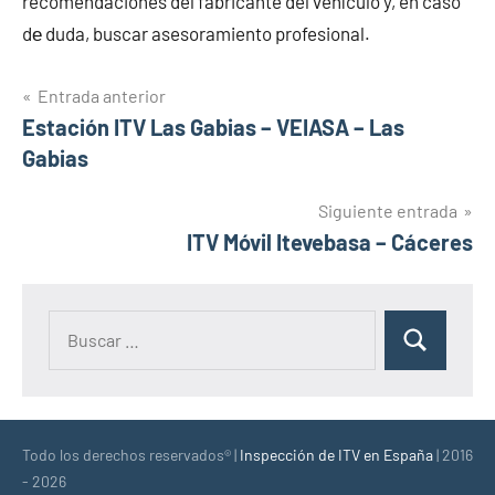
recomendaciones del fabricante del vehículo y, en caso
dе duda, buscar asesoramiento profesional.
Navegación
Entrada anterior
Estación ITV Las Gabias – VEIASA – Las
de
Gabias
entradas
Siguiente entrada
ITV Móvil Itevebasa – Cáceres
Buscar:
Buscar
Todo los derechos reservados® |
Inspección de ITV en España
| 2016
- 2026