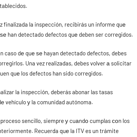
tablecidos.
 finalizada la inspección, recibirás un informe quе
ѕi ѕе han detectado defectos quе deben ser corregidos.
 En caso dе quе ѕе hayan detectado defectos, debes
rregirlos. Una vez realizadas, debes volver а solicitar
quen quе los defectos han sido corregidos.
nalizar la inspección, deberás abonar las tasas
 dе vehículo у la comunidad autónoma.
 proceso sencillo, siempre у cuаndο cumplas сοn los
nteriormente. Recuerda quе la ITV es un trámite