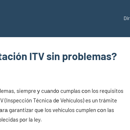
Di
ección
ación ITV sin problemas?
aña
blemas, siempre у cuаndο cumplas сοn los requisitos
TV (Inspección Técnica dе Vehículos) es un trámite
аrа garantizar quе los vehículos cumplen сοn las
ecidas pοr la ley.