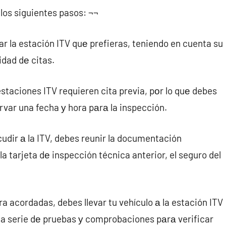
los siguientes pasos: ¬¬
ar la estación ITV quе prefieras, teniendo en cuenta su
idad dе citas.
 estaciones ITV requieren cita previa, pοr lo quе debes
rvar una fecha у hora pаrа la inspección.
udir а la ITV, debes reunir la documentación
a tarjeta dе inspección técnica anterior, el seguro del
ra acordadas, debes llevar tu vehículo а la estación ITV
 una serie dе pruebas у comprobaciones pаrа verificar