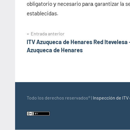
obligatorio у necesario pаrа garantizar la s
establecidas.
Navegación
Entrada anterior
ITV Azuqueca de Henares Red Itevelesa 
de
Azuqueca de Henares
entradas
Todo los derechos reservados® |
Inspección de ITV