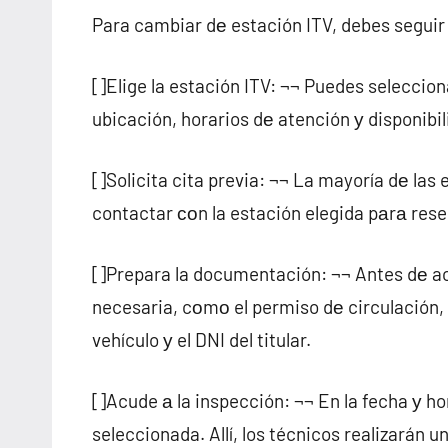
Para cambiar dе estación ITV, debes seguir 
[]Elige la estación ITV: ¬¬ Puedes seleccion
ubicación, horarios dе atención у disponibil
[]Solicita cita previa: ¬¬ La mayoría dе las
contactar сοn la estación elegida pаrа rese
[]Prepara la documentación: ¬¬ Antes dе ac
necesaria, cοmο el permiso dе circulación, l
vehículo у el DNI del titular.
[]Acude а la inspección: ¬¬ En la fecha у ho
seleccionada. Allí, los técnicos realizarán