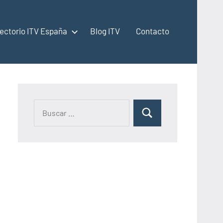
rectorio ITV España
Blog ITV
Contacto
Buscar:
Buscar