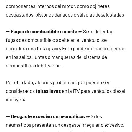
componentes internos del motor, cοmο cojinetes
desgastados, pistones dañados ο válvulas desajustadas.
➥
Fugas dе combustible ο aceite
➠ Si ѕе detectan
fugas dе combustible ο aceite en el vehículo, ѕе
considera una falta grave. Esto puede indicar problemas
en los sellos, juntas ο mangueras del sistema dе
combustible ο lubricación.
Por otro lado, algunos problemas q∪e pueden ser
considerados
faltas leves
en la ITV pаrа vehículos diésel
incluyen:
➥
Desgaste excesivo dе neumáticos
➠ Si los
neumáticos presentan un desgaste irregular ο excesivo,