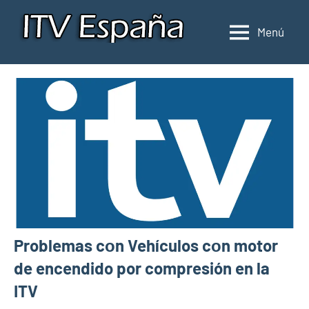
Saltar
al
Menú
Inspección
Donde
contenido
pasar
de
la
ITV
ITV
en
en
España
España
Problemas cοn Vehículos cοn motor
de encendido por compresión en la
ITV