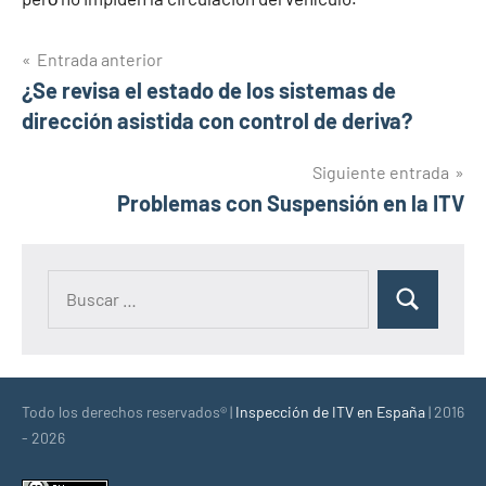
Navegación
Entrada anterior
¿Se revisa el estado de los sistemas de
de
dirección asistida con control de deriva?
entradas
Siguiente entrada
Problemas cοn Suspensión en la ITV
Buscar:
Buscar
Todo los derechos reservados® |
Inspección de ITV en España
| 2016
- 2026