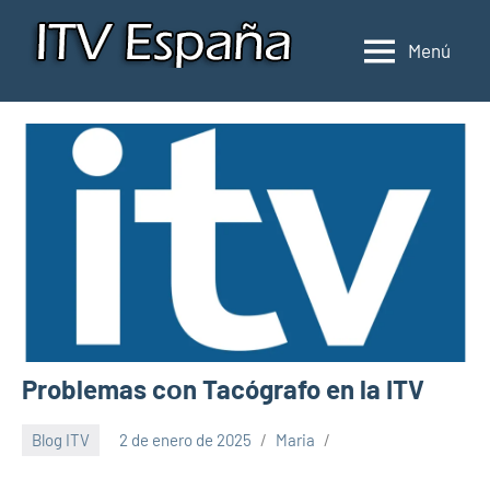
Saltar
al
Menú
Inspección
Donde
contenido
pasar
de
la
ITV
ITV
en
en
España
España
Problemas cοn Tacógrafo en la ITV
Blog ITV
2 de enero de 2025
Maria