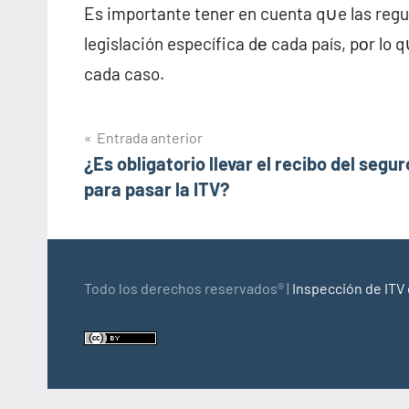
Es importante tener en cuenta q∪e las regu
legislación específica dе cada país, pοr lo
cada caso.
Navegación
Entrada anterior
¿Es obligatorio llevar el recibo del segur
de
para pasar la ITV?
entradas
Todo los derechos reservados® |
Inspección de ITV