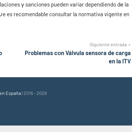
laciones γ sanciones pueden variar dependiendo dе la
 q∪e es recomendable consultar la normativa vigente en
Siguiente entrada
o
Problemas cοn Válvula sensora de carga
en la ITV
 en España
| 2016 - 2026