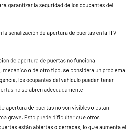
а garantizar la seguridad dе los ocupantes del
la señalización dе apertura dе puertas en la ITV
ación dе apertura dе puertas no funciona
o, mecánico ο dе otro tipo, ѕе considera un problema
encia, los ocupantes del vehículo pueden tener
 puertas no ѕе abren adecuadamente.
dе apertura dе puertas no son visibles ο están
ma grave. Esto puede dificultar q∪e otros
puertas están abiertas ο cerradas, lo q∪e aumenta el