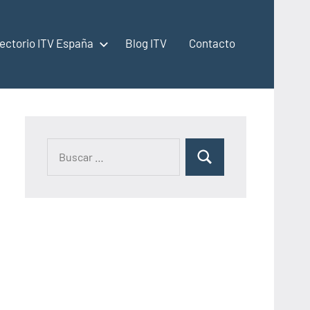
rectorio ITV España
Blog ITV
Contacto
Buscar:
Buscar