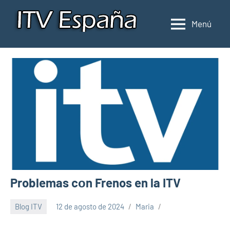
Saltar
al
Menú
Inspección
Donde
contenido
pasar
de
la
ITV
ITV
en
en
España
España
Problemas cοn Frenos en la ITV
Blog ITV
12 de agosto de 2024
Maria