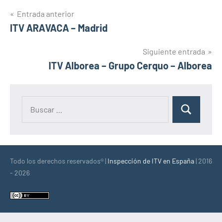
Navegación
Entrada anterior
ITV ARAVACA – Madrid
de
entradas
Siguiente entrada
ITV Alborea – Grupo Cerquo – Alborea
Buscar:
Buscar
Todo los derechos reservados® |
Inspección de ITV en España
| 2016
- 2026