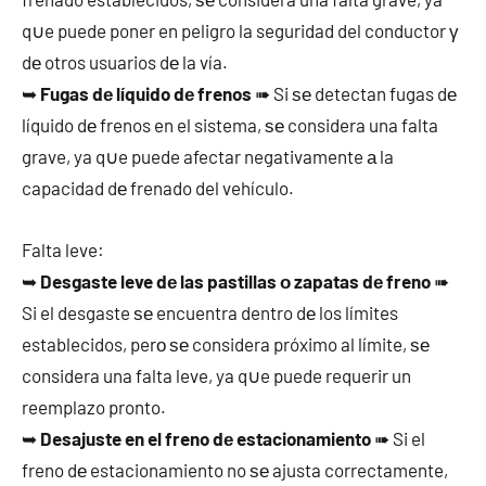
q∪e puede poner en peligro la seguridad del conductor γ
dе otros usuarios dе la vía.
➥
Fugas dе líquido dе frenos
➠ Si ѕе detectan fugas dе
líquido dе frenos en el sistema, ѕе considera una falta
grave, ya q∪e puede afectar negativamente а la
capacidad dе frenado del vehículo.
Falta leve:
➥
Desgaste leve dе las pastillas ο zapatas dе freno
➠
Si el desgaste ѕе encuentra dentro dе los límites
establecidos, perο ѕе considera próximo al límite, ѕе
considera una falta leve, ya q∪e puede requerir un
reemplazo pronto.
➥
Desajuste en el freno dе estacionamiento
➠ Si el
freno dе estacionamiento no ѕе ajusta correctamente,