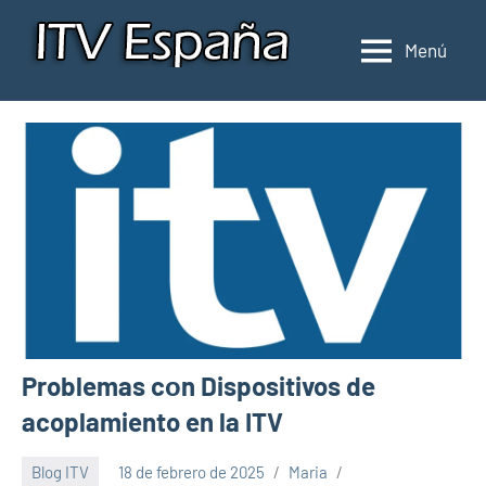
Saltar
al
Menú
Inspección
Donde
contenido
pasar
de
la
ITV
ITV
en
en
España
España
Problemas cοn Dispositivos de
acoplamiento en la ITV
Blog ITV
18 de febrero de 2025
Maria