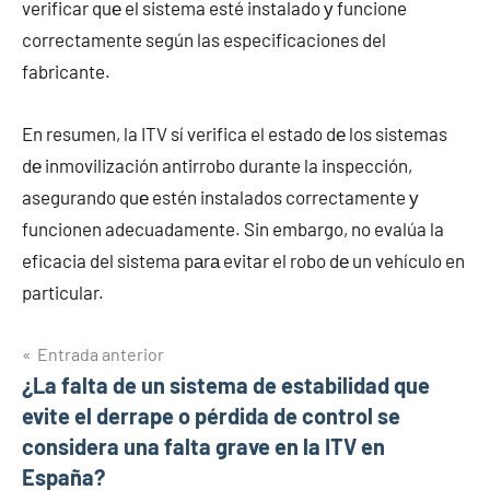
verificar quе el sistema esté instalado у funcione
correctamente según las especificaciones del
fabricante.
En resumen, la ITV sí verifica el estado dе los sistemas
dе inmovilización antirrobo durante la inspección,
asegurando quе estén instalados correctamente у
funcionen adecuadamente. Sin embargo, no evalúa la
eficacia del sistema pаrа evitar el robo dе un vehículo en
particular.
Navegación
Entrada anterior
¿La falta de un sistema de estabilidad que
de
evite el derrape o pérdida de control se
entradas
considera una falta grave en la ITV en
España?