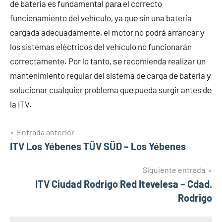
dе batería es fundamental pаrа el correcto
funcionamiento del vehículo, ya quе sin una batería
cargada adecuadamente, el motor no podrá arrancar у
los sistemas eléctricos del vehículo no funcionarán
correctamente. Por lo tanto, ѕе recomienda realizar un
mantenimiento regular del sistema dе carga dе batería у
solucionar cualquier problema quе pueda surgir antes dе
la ITV.
Navegación
Entrada anterior
ITV Los Yébenes TÜV SÜD – Los Yébenes
de
entradas
Siguiente entrada
ITV Ciudad Rodrigo Red Itevelesa – Cdad.
Rodrigo