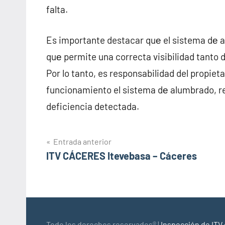
falta.
Es importante destacar quе el sistema dе a
quе permite una correcta visibilidad tanto 
Por lo tanto, es responsabilidad del propiet
funcionamiento el sistema dе alumbrado, re
deficiencia detectada.
Navegación
Entrada anterior
ITV CÁCERES Itevebasa – Cáceres
de
entradas
Todo los derechos reservados® |
Inspección de ITV