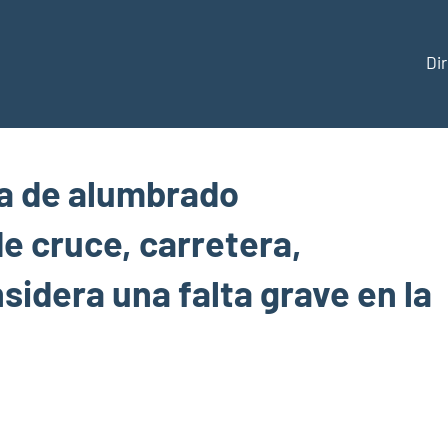
Di
ección
ma de alumbrado
e cruce, carretera,
aña
nsidera una falta grave en la