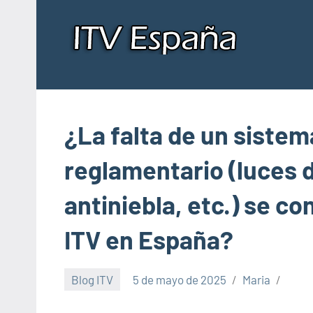
Saltar
al
contenido
Insp
Donde
pasar
de
la
ITV
ITV
¿La falta de un siste
en
España
en
reglamentario (luces d
Esp
antiniebla, etc.) se co
ITV en España?
Blog ITV
5 de mayo de 2025
Maria