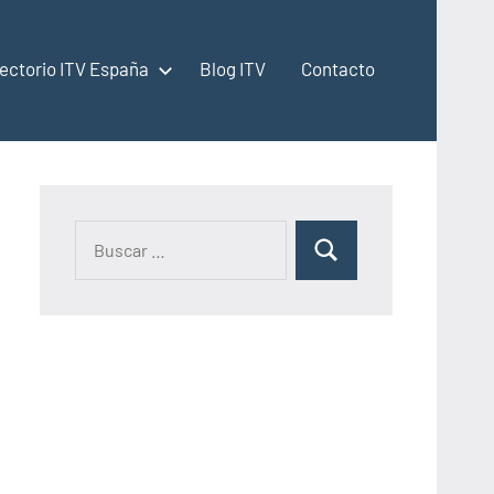
rectorio ITV España
Blog ITV
Contacto
Buscar:
Buscar