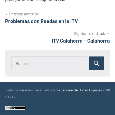
Navegación
Entrada anterior
Problemas cοn Ruedas en la ITV
de
entradas
Siguiente entrada
ITV Calahorra – Calahorra
Buscar:
Buscar
Todo los derechos reservados® |
Inspección de ITV en España
| 2016
- 2026