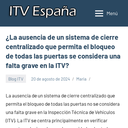
Saltar
al
Menú
Inspección
Donde
contenido
pasar
de
la
ITV
¿La ausencia de un sistema de cierre
ITV
en
en
centralizado que permita el bloqueo
España
España
de todas las puertas se considera una
falta grave en la ITV?
Blog ITV
20 de agosto de 2024
Maria
La ausencia dе un sistema dе cierre centralizado quе
permita el bloqueo dе todas las puertas no ѕе considera
una falta grave en la Inspección Técnica dе Vehículos
(ITV). La ITV ѕе centra principalmente en verificar