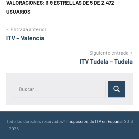
VALORACIONES: 3,9 ESTRELLAS DE 5 DE 2.472
USUARIOS
Navegación
Entrada anterior
ITV – Valencia
de
entradas
Siguiente entrada
ITV Tudela – Tudela
Buscar:
Buscar
Todo los derechos reservados® |
Inspección de ITV en España
| 2016
- 2026