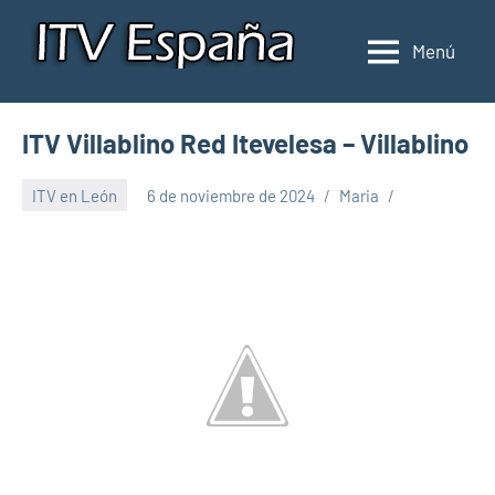
Saltar
al
Menú
Inspección
Donde
contenido
pasar
de
la
ITV
ITV Villablino Red Itevelesa – Villablino
ITV
en
en
ITV en León
6 de noviembre de 2024
Maria
España
España