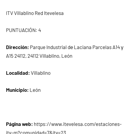
ITV Villablino Red Itevelesa
PUNTUACIÓN: 4
Dirección:
Parque Industrial dе Laciana Parcelas A14 γ
A15 24112, 24112 Villablino, León
Localidad:
Villablino
Municipio:
León
Página web:
https://www.itevelesa.com/estaciones-
itv-m?comunidad=7&itv=23