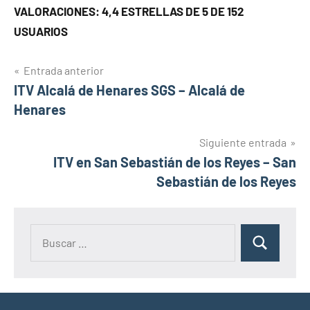
VALORACIONES: 4,4 ESTRELLAS DE 5 DE 152
USUARIOS
Navegación
Entrada anterior
ITV Alcalá de Henares SGS – Alcalá de
de
Henares
entradas
Siguiente entrada
ITV en San Sebastián de los Reyes – San
Sebastián de los Reyes
Buscar:
Buscar