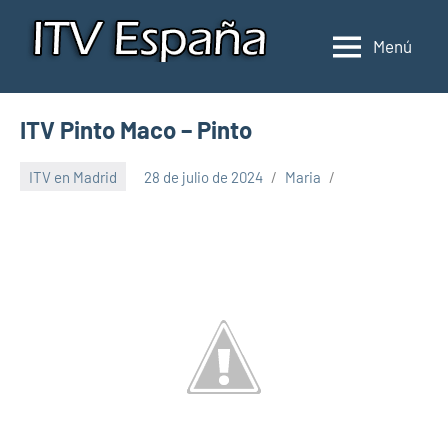
Saltar
al
Menú
Inspección
Donde
contenido
pasar
de
la
ITV
ITV Pinto Maco – Pinto
ITV
en
en
ITV en Madrid
28 de julio de 2024
Maria
España
España