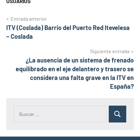
USUARIOS
Navegación
Entrada anterior
ITV (Coslada) Barrio del Puerto Red Itevelesa
de
– Coslada
entradas
Siguiente entrada
¿La ausencia de un sistema de frenado
equilibrado en el eje delantero y trasero se
considera una falta grave en la ITV en
España?
Buscar:
Buscar