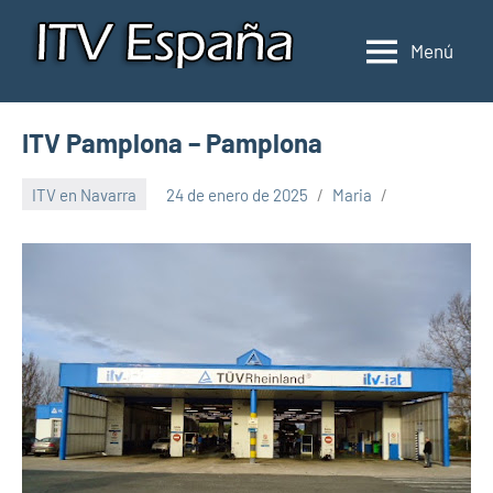
Saltar
al
Menú
Inspección
Donde
contenido
pasar
de
la
ITV
ITV Pamplona – Pamplona
ITV
en
en
ITV en Navarra
24 de enero de 2025
Maria
España
España