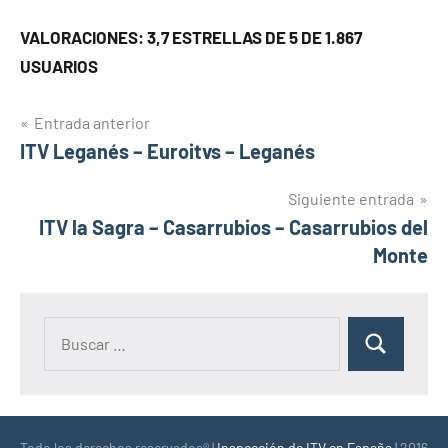
VALORACIONES: 3,7 ESTRELLAS DE 5 DE 1.867
USUARIOS
Navegación
Entrada anterior
ITV Leganés – Euroitvs – Leganés
de
entradas
Siguiente entrada
ITV la Sagra – Casarrubios – Casarrubios del
Monte
Buscar:
Buscar
Todo los derechos reservados® |
Inspección de ITV en España
| 2016