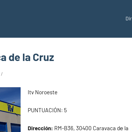
Di
ección
a de la Cruz
aña
Itv Noroeste
PUNTUACIÓN: 5
Dirección:
RM-B36, 30400 Caravaca dе la