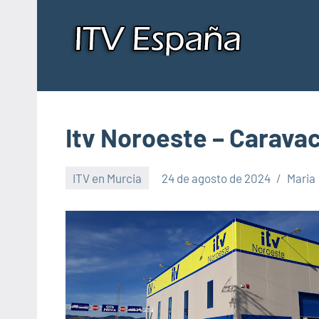
Saltar
al
contenido
Insp
Donde
pasar
de
la
ITV
ITV
Itv Noroeste – Caravac
en
España
en
ITV en Murcia
24 de agosto de 2024
Maria
Esp