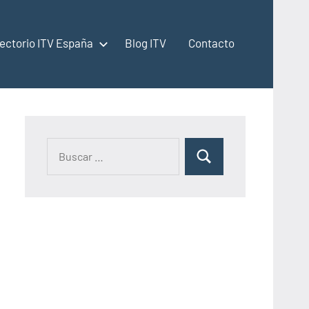
rectorio ITV España
Blog ITV
Contacto
Buscar:
Buscar