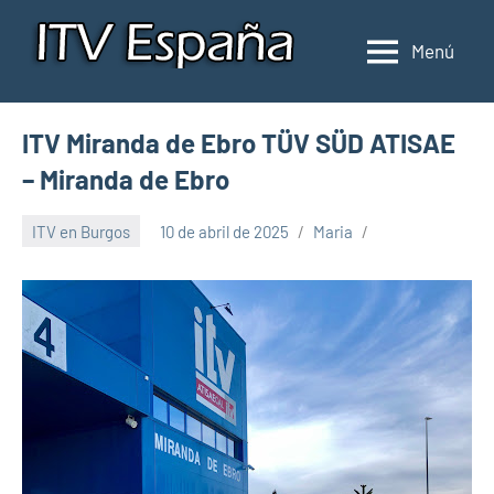
Saltar
al
Menú
Inspección
Donde
contenido
pasar
de
la
ITV
ITV Miranda de Ebro TÜV SÜD ATISAE
ITV
en
en
– Miranda de Ebro
España
España
ITV en Burgos
10 de abril de 2025
Maria