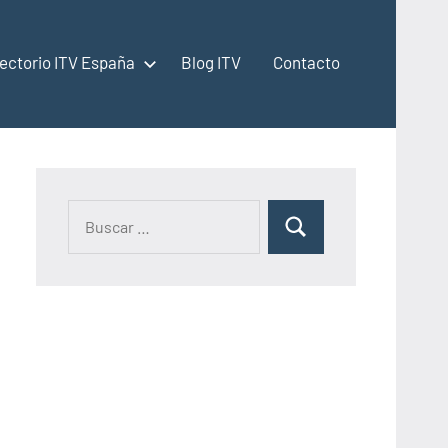
rectorio ITV España
Blog ITV
Contacto
Buscar:
Buscar