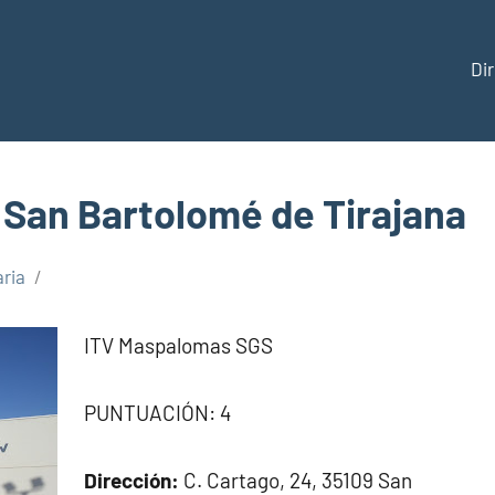
Di
ección
San Bartolomé de Tirajana
ria
aña
ITV Maspalomas SGS
PUNTUACIÓN: 4
Dirección:
C. Cartago, 24, 35109 San