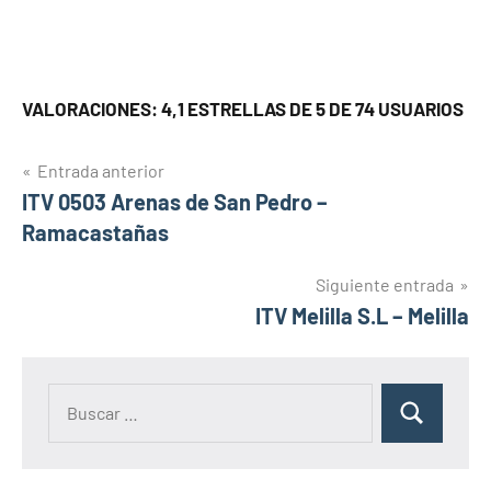
VALORACIONES: 4,1 ESTRELLAS DE 5 DE 74 USUARIOS
Navegación
Entrada anterior
ITV 0503 Arenas de San Pedro –
de
Ramacastañas
entradas
Siguiente entrada
ITV Melilla S.L – Melilla
Buscar:
Buscar