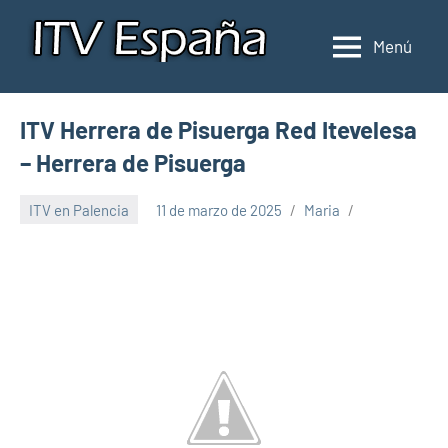
Saltar
al
Menú
Inspección
Donde
contenido
pasar
de
la
ITV
ITV Herrera de Pisuerga Red Itevelesa
ITV
en
en
– Herrera de Pisuerga
España
España
ITV en Palencia
11 de marzo de 2025
Maria