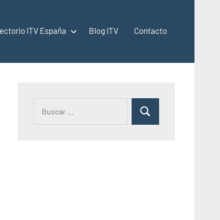
rectorio ITV España
Blog ITV
Contacto
Buscar:
Buscar