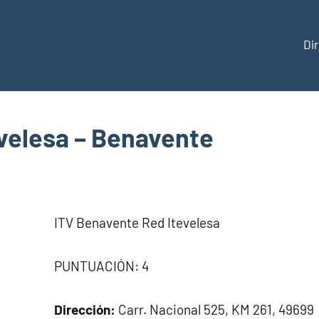
Di
ección
velesa – Benavente
aña
ITV Benavente Red Itevelesa
PUNTUACIÓN: 4
Dirección:
Carr. Nacional 525, KM 261, 49699