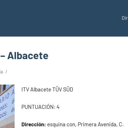
Di
ección
 – Albacete
ia
aña
ITV Albacete TÜV SÜD
PUNTUACIÓN: 4
Dirección:
esquina con, Primera Avenida, C.