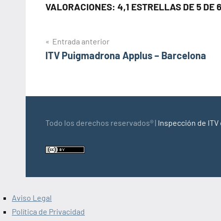
VALORACIONES: 4,1 ESTRELLAS DE 5 DE 
Navegación
Entrada anterior
ITV Puigmadrona Applus – Barcelona
de
entradas
Todo los derechos reservados® |
Inspección de ITV
Aviso Legal
Política de Privacidad