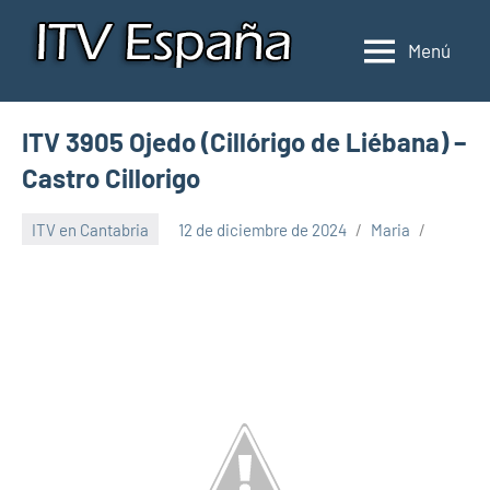
Saltar
al
Menú
Inspección
Donde
contenido
pasar
de
la
ITV
ITV 3905 Ojedo (Cillórigo de Liébana) –
ITV
en
en
Castro Cillorigo
España
España
ITV en Cantabria
12 de diciembre de 2024
Maria