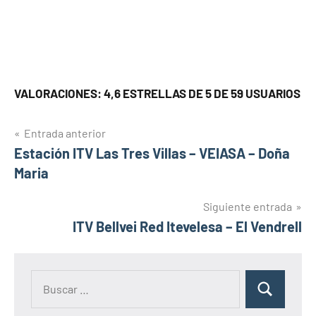
VALORACIONES: 4,6 ESTRELLAS DE 5 DE 59 USUARIOS
Navegación
Entrada anterior
Estación ITV Las Tres Villas – VEIASA – Doña
de
Maria
entradas
Siguiente entrada
ITV Bellvei Red Itevelesa – El Vendrell
Buscar:
Buscar