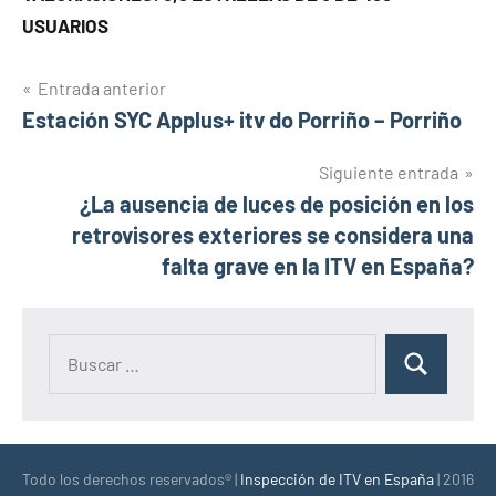
USUARIOS
Navegación
Entrada anterior
Estación SYC Applus+ itv do Porriño – Porriño
de
entradas
Siguiente entrada
¿La ausencia de luces de posición en los
retrovisores exteriores se considera una
falta grave en la ITV en España?
Buscar:
Buscar
Todo los derechos reservados® |
Inspección de ITV en España
| 2016