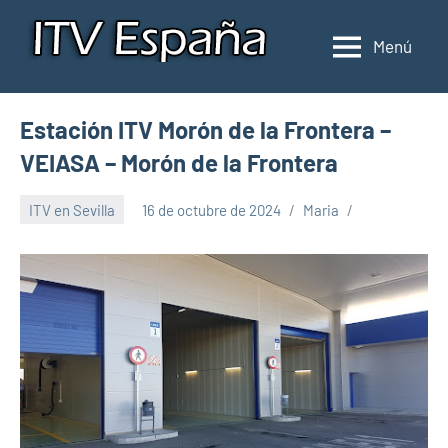
Saltar
al
Menú
Inspección
Donde
contenido
pasar
de
la
ITV
Estación ITV Morón de la Frontera –
ITV
en
en
VEIASA – Morón de la Frontera
España
España
ITV en Sevilla
16 de octubre de 2024
Maria