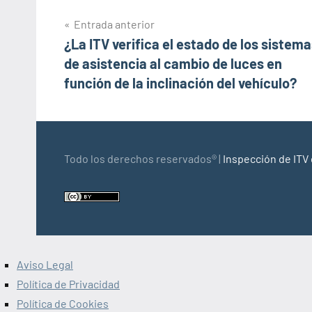
Navegación
Entrada anterior
¿La ITV verifica el estado de los sistem
de
de asistencia al cambio de luces en
entradas
función de la inclinación del vehículo?
Todo los derechos reservados® |
Inspección de ITV
Aviso Legal
Política de Privacidad
Política de Cookies