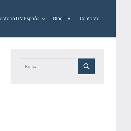
rectorio ITV España
Blog ITV
Contacto
Buscar:
Buscar