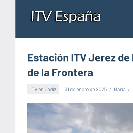
Saltar
al
contenido
Insp
Donde
pasar
de
la
ITV
ITV
Estación ITV Jerez de 
en
España
en
de la Frontera
Esp
ITV en Cádiz
31 de enero de 2025
Maria