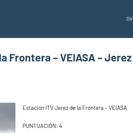
Di
ección
la Frontera – VEIASA – Jerez
aña
Estación ITV Jerez dе la Frontera – VEIASA
PUNTUACIÓN: 4